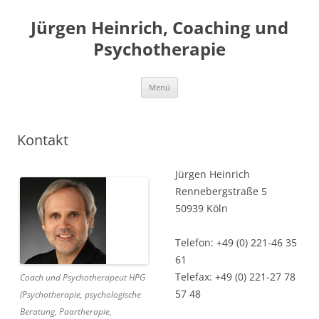
Jürgen Heinrich, Coaching und
Psychotherapie
Zum
Menü
Inhalt
springen
Kontakt
Jürgen Heinrich
Rennebergstraße 5
50939 Köln
Telefon: +49 (0) 221-46 35
61
Telefax: +49 (0) 221-27 78
Coach und Psychotherapeut HPG
57 48
(Psychotherapie, psychologische
Beratung, Paartherapie,